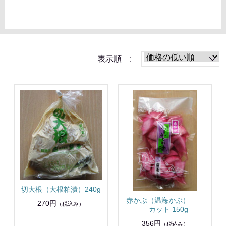
表示順 :
切大根（大根粕漬）240g
赤かぶ（温海かぶ）
270円
（税込み）
カット 150g
356円
（税込み）