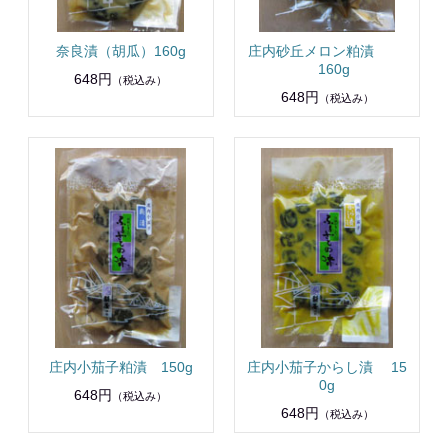
奈良漬（胡瓜）160g
庄内砂丘メロン粕漬
160g
648円
（税込み）
648円
（税込み）
庄内小茄子粕漬 150g
庄内小茄子からし漬 15
0g
648円
（税込み）
648円
（税込み）