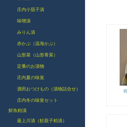
庄内小茄子漬
味噌漬
みりん漬
赤かぶ（温海かぶ）
山形菜（山形青菜）
定番のお漬物
庄内夏の味覚
酒田おつけもの（漬物詰合せ）
切
庄内冬の味覚セット
鮮魚粕漬
最上川漬（鮭親子粕漬）