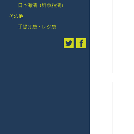
日本海漬（鮮魚粕漬）
その他
手提げ袋・レジ袋