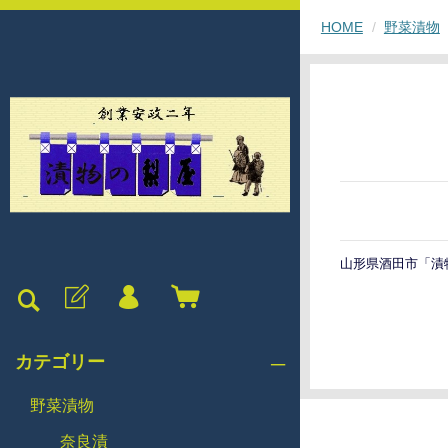
HOME
野菜漬物
山形県酒田市「漬
カテゴリー
野菜漬物
奈良漬