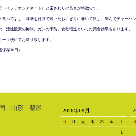
分（イソチオシアネート）と歯ざわりの良さが特徴です。
ま食べてよし、味噌を付けて焼いたおにぎりに巻いて良し、刻んでチャーハ
は、活性酸素の抑制、ガンの予防、食欲増進といった薬食効果もあります。
クール便にてお送り致します。
蔵保存30日）
国 山形 梨屋
2026年08月
日
月
火
水
木
金
土
1