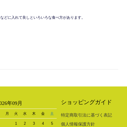
ンなどに入れて良しといろいろな食べ方があります。
ショッピングガイド
2026年09月
日
月
火
水
木
金
土
特定商取引法に基づく表記
1
2
3
4
5
個人情報保護方針