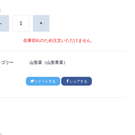
量
-
+
在庫切れのため注文いただけません。
テゴリー
山形菜（山形青菜）
ツイートする
シェアする
た。