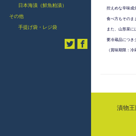
日本海漬（鮮魚粕漬）
控えめな辛味成
その他
食べ方もそのま
手提げ袋・レジ袋
また、山形菜に
要冷蔵品につき
（賞味期限：冷
漬物王